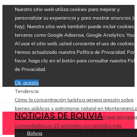
Nuestro sitio web utiliza cookies para mejorar y
personalizar su experiencia y para mostrar anuncios (si
hay). Nuestro sitio web también puede incluir cookies 
terceros como Google Adsense, Google Analytics, Yout
Al usar el sitio web, usted consiente el uso de cookies.
Hemos actualizado nuestra Política de Privacidad. Por
favor, haga clic en el botón para consultar nuestra Polí
de Privacidad.
Ok, acepto
Tendencia
Cómo la concentración turística genera presión sobre
bienes públicos y patrimonio natural en Montenegro
L
NOTICIAS DE BOLIVIA
festivales de música con mayor tradición que aún reún
comunidades
Los 10 animales con sentidos más
Bolivia
desarrollados para orientarse en la naturaleza
Vitamina