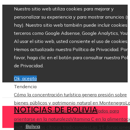
Nuestro sitio web utiliza cookies para mejorar y
personalizar su experiencia y para mostrar anuncios (si
hay). Nuestro sitio web también puede incluir cookies 
terceros como Google Adsense, Google Analytics, Yout
Al usar el sitio web, usted consiente el uso de cookies.
Hemos actualizado nuestra Política de Privacidad. Por
favor, haga clic en el botón para consultar nuestra Polí
de Privacidad.
Ok, acepto
Tendencia
Cómo la concentración turística genera presión sobre
bienes públicos y patrimonio natural en Montenegro
L
NOTICIAS DE BOLIVIA
10 animales con sentidos más desarrollados para
orientarse en la naturaleza
Vitamina C en la alimentaci
Bolivia
más allá de los cítricos tradicionales
Las 15 donacione