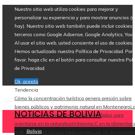
Nuestro sitio web utiliza cookies para mejorar y
personalizar su experiencia y para mostrar anuncios (si
hay). Nuestro sitio web también puede incluir cookies 
terceros como Google Adsense, Google Analytics, Yout
Al usar el sitio web, usted consiente el uso de cookies.
Hemos actualizado nuestra Política de Privacidad. Por
favor, haga clic en el botón para consultar nuestra Polí
de Privacidad.
Ok, acepto
Tendencia
Cómo la concentración turística genera presión sobre
bienes públicos y patrimonio natural en Montenegro
L
NOTICIAS DE BOLIVIA
10 animales con sentidos más desarrollados para
orientarse en la naturaleza
Vitamina C en la alimentaci
Bolivia
más allá de los cítricos tradicionales
Las 15 donacione