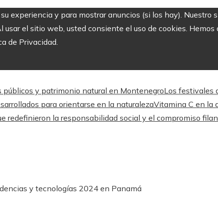
r su experiencia y para mostrar anuncios (si los hay). Nuestro 
usar el sitio web, usted consiente el uso de cookies. Hemos a
ca de Privacidad.
s públicos y patrimonio natural en Montenegro
Los festivales
arrollados para orientarse en la naturaleza
Vitamina C en la a
 redefinieron la responsabilidad social y el compromiso filan
endencias y tecnologías 2024 en Panamá