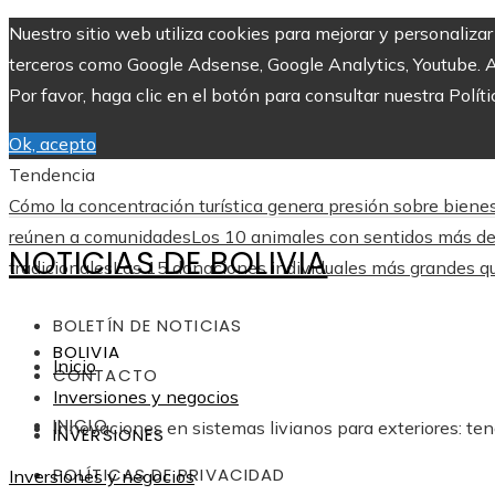
Nuestro sitio web utiliza cookies para mejorar y personaliza
terceros como Google Adsense, Google Analytics, Youtube. Al 
Por favor, haga clic en el botón para consultar nuestra Políti
Ok, acepto
Tendencia
Cómo la concentración turística genera presión sobre biene
reúnen a comunidades
Los 10 animales con sentidos más des
NOTICIAS DE BOLIVIA
tradicionales
Las 15 donaciones individuales más grandes que
BOLETÍN DE NOTICIAS
BOLIVIA
Inicio
CONTACTO
Inversiones y negocios
INICIO
Innovaciones en sistemas livianos para exteriores: t
INVERSIONES
POLÍTICAS DE PRIVACIDAD
Inversiones y negocios