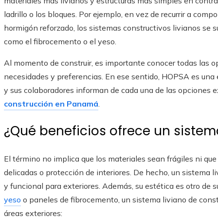
materiales más livianos y estructuras más simples en cont
ladrillo o los bloques. Por ejemplo, en vez de recurrir a co
hormigón reforzado, los sistemas constructivos livianos se s
como el fibrocemento o el yeso.
Al momento de construir, es importante conocer todas las op
necesidades y preferencias. En ese sentido, HOPSA es una e
y sus colaboradores informan de cada una de las opciones 
construcción en Panamá
.
¿Qué beneficios ofrece un sistem
El término no implica que los materiales sean frágiles ni q
delicadas o protección de interiores. De hecho, un sistema l
y funcional para exteriores. Además, su estética es otro de s
yeso
o paneles de fibrocemento, un sistema liviano de const
áreas exteriores: