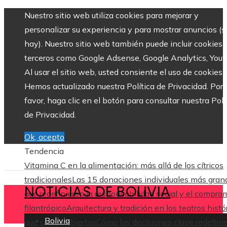
Nuestro sitio web utiliza cookies para mejorar y
personalizar su experiencia y para mostrar anuncios (si
hay). Nuestro sitio web también puede incluir cookies 
terceros como Google Adsense, Google Analytics, Yout
Al usar el sitio web, usted consiente el uso de cookies.
Hemos actualizado nuestra Política de Privacidad. Por
favor, haga clic en el botón para consultar nuestra Polí
de Privacidad.
Ok, acepto
Tendencia
Vitamina C en la alimentación: más allá de los cítricos
tradicionales
Las 15 donaciones individuales más gran
NOTICIAS DE BOLIVIA
que redefinieron la responsabilidad social y el compro
filantrópico
Arquitectura y tradición en los teatros histó
Bolivia
que siguen abiertos
Cómo las decisiones clave redefini