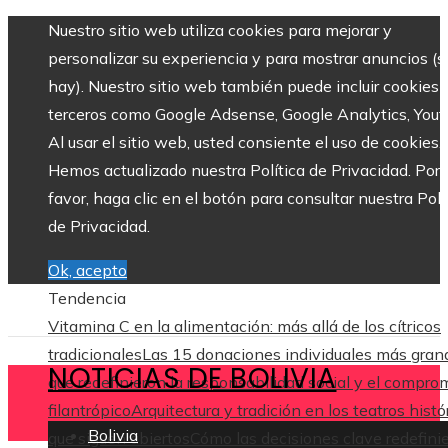
Nuestro sitio web utiliza cookies para mejorar y
personalizar su experiencia y para mostrar anuncios (si
hay). Nuestro sitio web también puede incluir cookies 
terceros como Google Adsense, Google Analytics, Yout
Al usar el sitio web, usted consiente el uso de cookies.
Hemos actualizado nuestra Política de Privacidad. Por
favor, haga clic en el botón para consultar nuestra Polí
de Privacidad.
Ok, acepto
Tendencia
Vitamina C en la alimentación: más allá de los cítricos
tradicionales
Las 15 donaciones individuales más gran
NOTICIAS DE BOLIVIA
que redefinieron la responsabilidad social y el compro
filantrópico
Arquitectura y tradición en los teatros histó
Bolivia
que siguen abiertos
Cómo las decisiones clave redefini