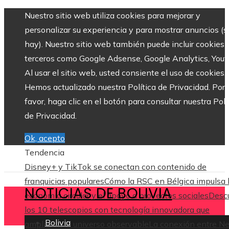
Nuestro sitio web utiliza cookies para mejorar y
personalizar su experiencia y para mostrar anuncios (si
hay). Nuestro sitio web también puede incluir cookies 
terceros como Google Adsense, Google Analytics, Yout
Al usar el sitio web, usted consiente el uso de cookies.
Hemos actualizado nuestra Política de Privacidad. Por
favor, haga clic en el botón para consultar nuestra Polí
de Privacidad.
Ok, acepto
Tendencia
Disney+ y TikTok se conectan con contenido de
franquicias populares
Cómo la RSC en Bélgica impulsa 
NOTICIAS DE BOLIVIA
economía circular y el apoyo a proyectos sociales
Desc
los 10 telescopios con tecnología innovadora que
Bolivia
ampliaron el universo observable
La conexión entre N