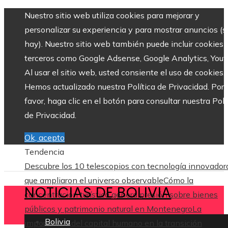
Nuestro sitio web utiliza cookies para mejorar y
personalizar su experiencia y para mostrar anuncios (si
hay). Nuestro sitio web también puede incluir cookies 
terceros como Google Adsense, Google Analytics, Yout
Al usar el sitio web, usted consiente el uso de cookies.
Hemos actualizado nuestra Política de Privacidad. Por
favor, haga clic en el botón para consultar nuestra Polí
de Privacidad.
Ok, acepto
Tendencia
Descubre los 10 telescopios con tecnología innovador
que ampliaron el universo observable
Cómo la
NOTICIAS DE BOLIVIA
concentración turística genera presión sobre bienes
públicos y patrimonio natural en Montenegro
La
Bolivia
importancia del capital humano en la transición