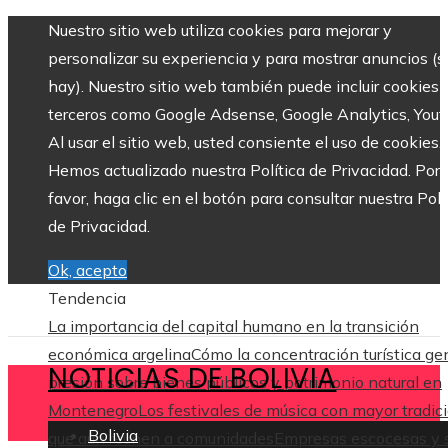
Nuestro sitio web utiliza cookies para mejorar y
personalizar su experiencia y para mostrar anuncios (si
hay). Nuestro sitio web también puede incluir cookies 
terceros como Google Adsense, Google Analytics, Yout
Al usar el sitio web, usted consiente el uso de cookies.
Hemos actualizado nuestra Política de Privacidad. Por
favor, haga clic en el botón para consultar nuestra Polí
de Privacidad.
Ok, acepto
Tendencia
La importancia del capital humano en la transición
económica argelina
Cómo la concentración turística ge
NOTICIAS DE BOLIVIA
presión sobre bienes públicos y patrimonio natural en
Montenegro
Los festivales de música con mayor tradic
Bolivia
que aún reúnen a comunidades
Empresas escocesas y 