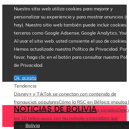
Nuestro sitio web utiliza cookies para mejorar y
personalizar su experiencia y para mostrar anuncios (si
hay). Nuestro sitio web también puede incluir cookies 
terceros como Google Adsense, Google Analytics, Yout
Al usar el sitio web, usted consiente el uso de cookies.
Hemos actualizado nuestra Política de Privacidad. Por
favor, haga clic en el botón para consultar nuestra Polí
de Privacidad.
Ok, acepto
Tendencia
Disney+ y TikTok se conectan con contenido de
franquicias populares
Cómo la RSC en Bélgica impulsa 
NOTICIAS DE BOLIVIA
economía circular y el apoyo a proyectos sociales
Desc
los 10 telescopios con tecnología innovadora que
Bolivia
ampliaron el universo observable
La conexión entre N