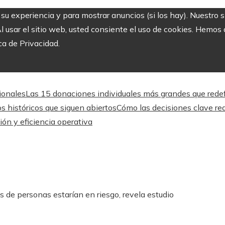
r su experiencia y para mostrar anuncios (si los hay). Nuestro 
usar el sitio web, usted consiente el uso de cookies. Hemos a
ca de Privacidad.
cionales
Las 15 donaciones individuales más grandes que redefi
os históricos que siguen abiertos
Cómo las decisiones clave red
ón y eficiencia operativa
es de personas estarían en riesgo, revela estudio