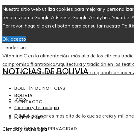
Nuestro sitio web utiliza cookies para mejorar y personaliza
terceros como Google Adsense, Google Analytics, Youtube. Al 
Por favor, haga clic en el botón para consultar nuestra Políti
Ok, acepto
Tendencia
Vitamina C en la alimentación: más allá de los cítricos tradi
compromiso filantrópico
Arquitectura y tradición en los teatr
NOTICIAS DE BOLIVIA
XX
Cemento Camba fortalece producción regional con inversi
BOLETÍN DE NOTICIAS
BOLIVIA
Inicio
CONTACTO
Ciencia y tecnología
INICIO
El nivel del mar es más alto de lo que se creía y millon
INVERSIONES
POLÍTICAS DE PRIVACIDAD
Ciencia y tecnología