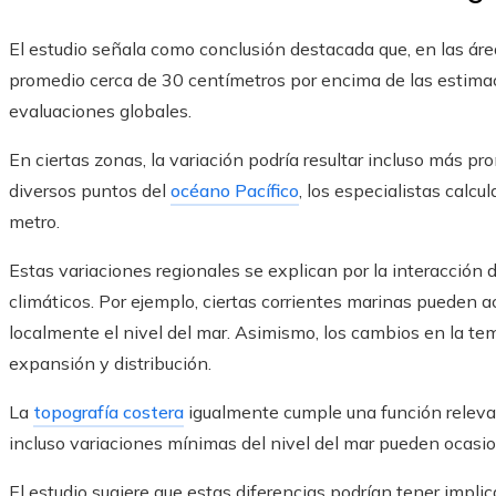
El estudio señala como conclusión destacada que, en las área
promedio cerca de 30 centímetros por encima de las estimac
evaluaciones globales.
En ciertas zonas, la variación podría resultar incluso más pr
diversos puntos del
océano Pacífico
, los especialistas calc
metro.
Estas variaciones regionales se explican por la interacción 
climáticos. Por ejemplo, ciertas corrientes marinas pueden
localmente el nivel del mar. Asimismo, los cambios en la tem
expansión y distribución.
La
topografía costera
igualmente cumple una función relevan
incluso variaciones mínimas del nivel del mar pueden ocasi
El estudio sugiere que estas diferencias podrían tener impli