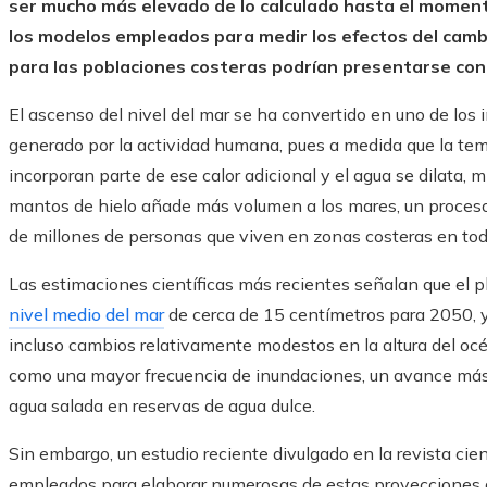
ser mucho más elevado de lo calculado hasta el momento
los modelos empleados para medir los efectos del cambi
para las poblaciones costeras podrían presentarse con
El ascenso del nivel del mar se ha convertido en uno de los
generado por la actividad humana, pues a medida que la te
incorporan parte de ese calor adicional y el agua se dilata, m
mantos de hielo añade más volumen a los mares, un proceso 
de millones de personas que viven en zonas costeras en tod
Las estimaciones científicas más recientes señalan que el p
nivel medio del mar
de cerca de 15 centímetros para 2050, y
incluso cambios relativamente modestos en la altura del océ
como una mayor frecuencia de inundaciones, un avance más rá
agua salada en reservas de agua dulce.
Sin embargo, un estudio reciente divulgado en la revista cien
empleados para elaborar numerosas de estas proyecciones q