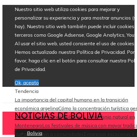
Nuestro sitio web utiliza cookies para mejorar y
personalizar su experiencia y para mostrar anuncios (si
hay). Nuestro sitio web también puede incluir cookies 
terceros como Google Adsense, Google Analytics, Yout
Al usar el sitio web, usted consiente el uso de cookies.
Hemos actualizado nuestra Política de Privacidad. Por
favor, haga clic en el botón para consultar nuestra Polí
de Privacidad.
Ok, acepto
Tendencia
La importancia del capital humano en la transición
económica argelina
Cómo la concentración turística ge
NOTICIAS DE BOLIVIA
presión sobre bienes públicos y patrimonio natural en
Montenegro
Los festivales de música con mayor tradic
Bolivia
que aún reúnen a comunidades
Empresas escocesas y 