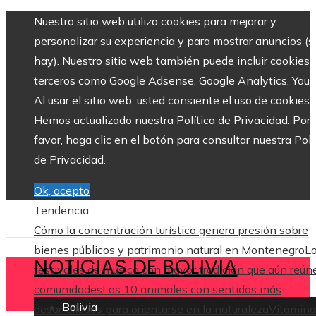
Nuestro sitio web utiliza cookies para mejorar y
personalizar su experiencia y para mostrar anuncios (si
hay). Nuestro sitio web también puede incluir cookies 
terceros como Google Adsense, Google Analytics, Yout
Al usar el sitio web, usted consiente el uso de cookies.
Hemos actualizado nuestra Política de Privacidad. Por
favor, haga clic en el botón para consultar nuestra Polí
de Privacidad.
Ok, acepto
Tendencia
Cómo la concentración turística genera presión sobre
bienes públicos y patrimonio natural en Montenegro
L
NOTICIAS DE BOLIVIA
festivales de música con mayor tradición que aún reún
comunidades
Los 10 animales con sentidos más
Bolivia
desarrollados para orientarse en la naturaleza
Vitamina