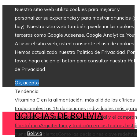
Nuestro sitio web utiliza cookies para mejorar y
personalizar su experiencia y para mostrar anuncios (si
hay). Nuestro sitio web también puede incluir cookies 
terceros como Google Adsense, Google Analytics, Yout
Al usar el sitio web, usted consiente el uso de cookies.
Hemos actualizado nuestra Política de Privacidad. Por
favor, haga clic en el botón para consultar nuestra Polí
de Privacidad.
Ok, acepto
Tendencia
Vitamina C en la alimentación: más allá de los cítricos
tradicionales
Las 15 donaciones individuales más gran
NOTICIAS DE BOLIVIA
que redefinieron la responsabilidad social y el compro
filantrópico
Arquitectura y tradición en los teatros histó
Bolivia
que siguen abiertos
Cómo las decisiones clave redefini