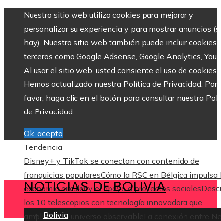
Nuestro sitio web utiliza cookies para mejorar y
personalizar su experiencia y para mostrar anuncios (si
hay). Nuestro sitio web también puede incluir cookies 
terceros como Google Adsense, Google Analytics, Yout
Al usar el sitio web, usted consiente el uso de cookies.
Hemos actualizado nuestra Política de Privacidad. Por
favor, haga clic en el botón para consultar nuestra Polí
de Privacidad.
Ok, acepto
Tendencia
Disney+ y TikTok se conectan con contenido de
franquicias populares
Cómo la RSC en Bélgica impulsa 
NOTICIAS DE BOLIVIA
economía circular y el apoyo a proyectos sociales
Desc
los 10 telescopios con tecnología innovadora que
Bolivia
ampliaron el universo observable
La conexión entre N