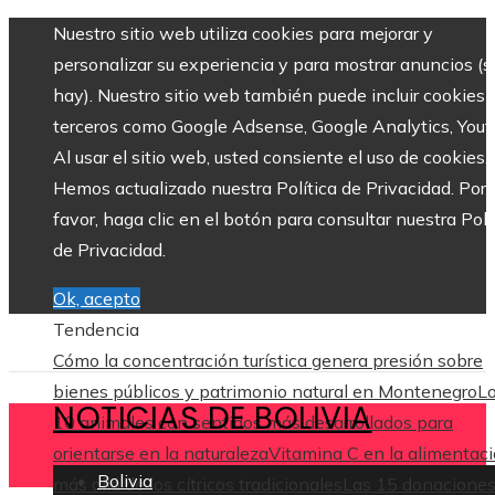
Nuestro sitio web utiliza cookies para mejorar y
personalizar su experiencia y para mostrar anuncios (si
hay). Nuestro sitio web también puede incluir cookies 
terceros como Google Adsense, Google Analytics, Yout
Al usar el sitio web, usted consiente el uso de cookies.
Hemos actualizado nuestra Política de Privacidad. Por
favor, haga clic en el botón para consultar nuestra Polí
de Privacidad.
Ok, acepto
Tendencia
Cómo la concentración turística genera presión sobre
bienes públicos y patrimonio natural en Montenegro
L
NOTICIAS DE BOLIVIA
10 animales con sentidos más desarrollados para
orientarse en la naturaleza
Vitamina C en la alimentaci
Bolivia
más allá de los cítricos tradicionales
Las 15 donacione