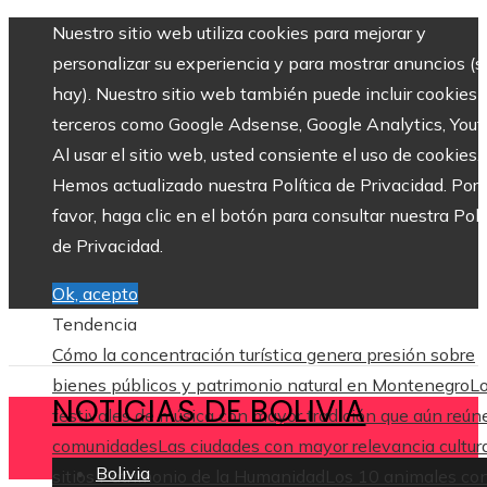
Nuestro sitio web utiliza cookies para mejorar y
personalizar su experiencia y para mostrar anuncios (si
hay). Nuestro sitio web también puede incluir cookies 
terceros como Google Adsense, Google Analytics, Yout
Al usar el sitio web, usted consiente el uso de cookies.
Hemos actualizado nuestra Política de Privacidad. Por
favor, haga clic en el botón para consultar nuestra Polí
de Privacidad.
Ok, acepto
Tendencia
Cómo la concentración turística genera presión sobre
bienes públicos y patrimonio natural en Montenegro
L
NOTICIAS DE BOLIVIA
festivales de música con mayor tradición que aún reún
comunidades
Las ciudades con mayor relevancia cultura
Bolivia
sitios Patrimonio de la Humanidad
Los 10 animales co