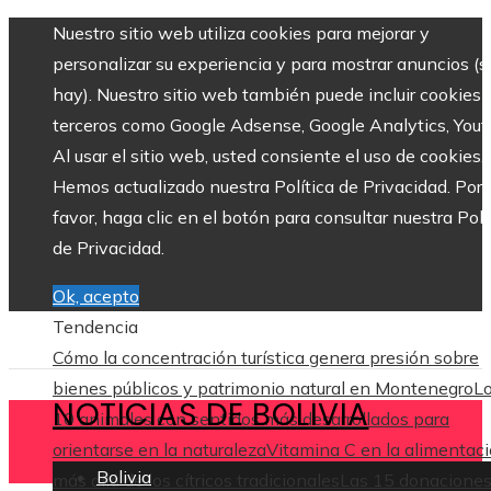
Nuestro sitio web utiliza cookies para mejorar y
personalizar su experiencia y para mostrar anuncios (si
hay). Nuestro sitio web también puede incluir cookies 
terceros como Google Adsense, Google Analytics, Yout
Al usar el sitio web, usted consiente el uso de cookies.
Hemos actualizado nuestra Política de Privacidad. Por
favor, haga clic en el botón para consultar nuestra Polí
de Privacidad.
Ok, acepto
Tendencia
Cómo la concentración turística genera presión sobre
bienes públicos y patrimonio natural en Montenegro
L
NOTICIAS DE BOLIVIA
10 animales con sentidos más desarrollados para
orientarse en la naturaleza
Vitamina C en la alimentaci
Bolivia
más allá de los cítricos tradicionales
Las 15 donacione