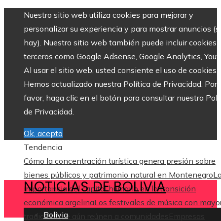
Nuestro sitio web utiliza cookies para mejorar y
personalizar su experiencia y para mostrar anuncios (si
hay). Nuestro sitio web también puede incluir cookies 
terceros como Google Adsense, Google Analytics, Yout
Al usar el sitio web, usted consiente el uso de cookies.
Hemos actualizado nuestra Política de Privacidad. Por
favor, haga clic en el botón para consultar nuestra Polí
de Privacidad.
Ok, acepto
Tendencia
Cómo la concentración turística genera presión sobre
bienes públicos y patrimonio natural en Montenegro
L
NOTICIAS DE BOLIVIA
importancia del capital humano en la transición
económica argelina
Los festivales de música con mayo
Bolivia
tradición que aún reúnen a comunidades
Empresas