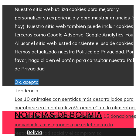
Nuestro sitio web utiliza cookies para mejorar y
personalizar su experiencia y para mostrar anuncios (si
hay). Nuestro sitio web también puede incluir cookies 
terceros como Google Adsense, Google Analytics, Yout
Al usar el sitio web, usted consiente el uso de cookies.
Hemos actualizado nuestra Política de Privacidad. Por
favor, haga clic en el botón para consultar nuestra Polí
de Privacidad.
Ok, acepto
Tendencia
Los 10 animales con sentidos más desarrollados para
orientarse en la naturaleza
Vitamina C en la alimentaci
NOTICIAS DE BOLIVIA
más allá de los cítricos tradicionales
Las 15 donacione
individuales más grandes que redefinieron la
Bolivia
responsabilidad social y el compromiso