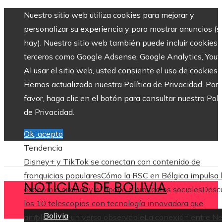
Nuestro sitio web utiliza cookies para mejorar y
personalizar su experiencia y para mostrar anuncios (si
hay). Nuestro sitio web también puede incluir cookies 
terceros como Google Adsense, Google Analytics, Yout
Al usar el sitio web, usted consiente el uso de cookies.
Hemos actualizado nuestra Política de Privacidad. Por
favor, haga clic en el botón para consultar nuestra Polí
de Privacidad.
Ok, acepto
Tendencia
Disney+ y TikTok se conectan con contenido de
franquicias populares
Cómo la RSC en Bélgica impulsa 
NOTICIAS DE BOLIVIA
economía circular y el apoyo a proyectos sociales
Desc
los 10 telescopios con tecnología innovadora que
Bolivia
ampliaron el universo observable
La conexión entre N