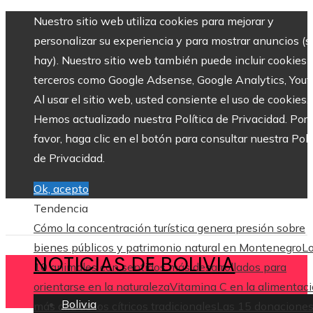
Nuestro sitio web utiliza cookies para mejorar y
personalizar su experiencia y para mostrar anuncios (si
hay). Nuestro sitio web también puede incluir cookies 
terceros como Google Adsense, Google Analytics, Yout
Al usar el sitio web, usted consiente el uso de cookies.
Hemos actualizado nuestra Política de Privacidad. Por
favor, haga clic en el botón para consultar nuestra Polí
de Privacidad.
Ok, acepto
Tendencia
Cómo la concentración turística genera presión sobre
bienes públicos y patrimonio natural en Montenegro
L
NOTICIAS DE BOLIVIA
10 animales con sentidos más desarrollados para
orientarse en la naturaleza
Vitamina C en la alimentaci
Bolivia
más allá de los cítricos tradicionales
Las 15 donacione