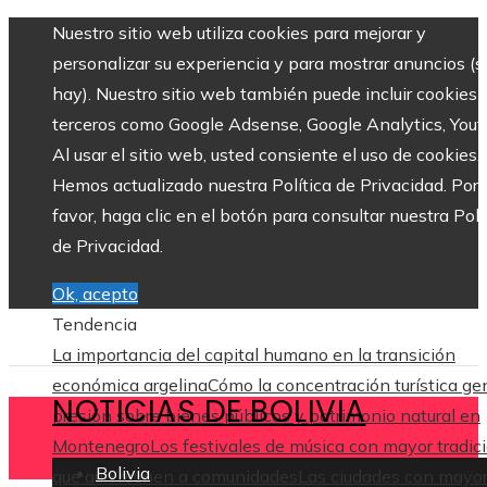
Nuestro sitio web utiliza cookies para mejorar y
personalizar su experiencia y para mostrar anuncios (si
hay). Nuestro sitio web también puede incluir cookies 
terceros como Google Adsense, Google Analytics, Yout
Al usar el sitio web, usted consiente el uso de cookies.
Hemos actualizado nuestra Política de Privacidad. Por
favor, haga clic en el botón para consultar nuestra Polí
de Privacidad.
Ok, acepto
Tendencia
La importancia del capital humano en la transición
económica argelina
Cómo la concentración turística ge
NOTICIAS DE BOLIVIA
presión sobre bienes públicos y patrimonio natural en
Montenegro
Los festivales de música con mayor tradic
Bolivia
que aún reúnen a comunidades
Las ciudades con mayo