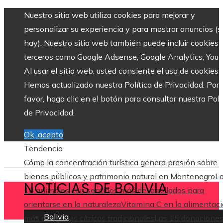
Nuestro sitio web utiliza cookies para mejorar y
personalizar su experiencia y para mostrar anuncios (si
hay). Nuestro sitio web también puede incluir cookies 
terceros como Google Adsense, Google Analytics, Yout
Al usar el sitio web, usted consiente el uso de cookies.
Hemos actualizado nuestra Política de Privacidad. Por
favor, haga clic en el botón para consultar nuestra Polí
de Privacidad.
Ok, acepto
Tendencia
Cómo la concentración turística genera presión sobre
bienes públicos y patrimonio natural en Montenegro
L
NOTICIAS DE BOLIVIA
10 animales con sentidos más desarrollados para
orientarse en la naturaleza
Vitamina C en la alimentaci
Bolivia
más allá de los cítricos tradicionales
Las 15 donacione