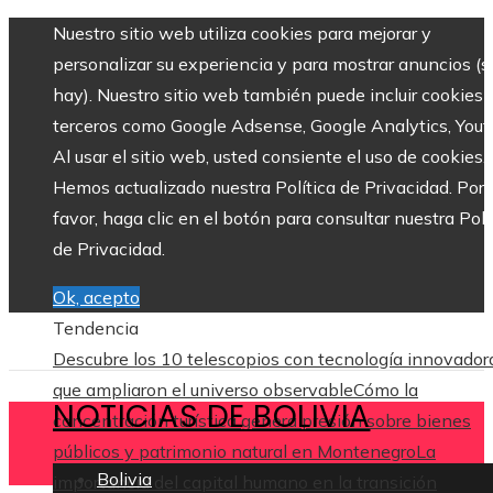
Nuestro sitio web utiliza cookies para mejorar y
personalizar su experiencia y para mostrar anuncios (si
hay). Nuestro sitio web también puede incluir cookies 
terceros como Google Adsense, Google Analytics, Yout
Al usar el sitio web, usted consiente el uso de cookies.
Hemos actualizado nuestra Política de Privacidad. Por
favor, haga clic en el botón para consultar nuestra Polí
de Privacidad.
Ok, acepto
Tendencia
Descubre los 10 telescopios con tecnología innovador
que ampliaron el universo observable
Cómo la
NOTICIAS DE BOLIVIA
concentración turística genera presión sobre bienes
públicos y patrimonio natural en Montenegro
La
Bolivia
importancia del capital humano en la transición